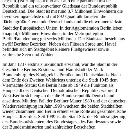
bɛɐ̯ˈliːn
]
) ist Hauptstadt und als Land eine parlamentarische
Republik und ein teilsouveräner Gliedstaat der Bundesrepublik
Deutschland. Die Stadt ist mit rund 3,7 Millionen Einwohnern die
bevölkerungsreichste und mit 892 Quadratkilometern die
flächengrößte Gemeinde Deutschlands und die einwohnerstärkste
Stadt der Europäischen Union.
In der Agglomeration Berlin leben
knapp 4,7 Millionen Einwohner, in der Metropolregion
Berlin/Brandenburg gut sechs Millionen. Der Stadtstaat besteht aus
zwölf Berliner Bezirken. Neben den Flüssen Spree und Havel
befinden sich im Stadtgebiet kleinere Fließgewässer sowie
zahlreiche Seen und Wälder.
Im Jahr 1237 erstmals urkundlich erwähnt, war die Stadt in der
Geschichte Berlins Residenz- und Hauptstadt der Mark
Brandenburg, des Königreichs Preußen und Deutschlands. Nach
dem Ende des Zweiten Weltkriegs unterlag die Stadt 1945 dem
Viermächte-Status: Ost-Berlin hatte ab 1949 die Funktion als
Hauptstadt der Deutschen Demokratischen Republik, während
West-Berlin sich eng an die alte Bundesrepublik Deutschland
anschloss. Mit dem Fall der Berliner Mauer 1989 und der deutschen
Wiedervereinigung im Jahr 1990 wuchsen die beiden Stadthälften
wieder zusammen und Berlin erhielt seine Rolle als gesamtdeutsche
Hauptstadt zurück. Seit 1999 ist die Stadt Sitz der Bundesregierung,
des Bundespräsidenten, des Bundestages, des Bundesrates sowie
der Bundesministerien und zahlreicher Botschaften.