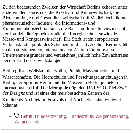
Zu den bedeutenden Zweigen der Wirtschaft Berlins gehören unter
anderem der Tourismus, die Kreativ- und Kulturwirtschaft, die
Biotechnologie und Gesundheitswirtschaft mit Medizintechnik und
pharmazeutischer Industrie, die Informations- und
Kommunikationstechnologien, die Bau- und Immobilienwirtschaft,
der Handel, die Optoelektronik, die Energietechnik sowie die
Messe- und Kongresswirtschaft. Die Stadt ist ein europäischer
Verkehrsknotenpunkt des Schienen- und Luftverkehrs. Berlin zählt
zu den aufstrebenden, internationalen Zentren für innovative
Unternehmensgründer und verzeichnet jährlich hohe Zuwachsraten
bei der Zahl der Erwerbstätigen.
Berlin gilt als Weltstadt der Kultur, Politik, Massenmedien und
Wissenschaften.
Die Hochschulen und Forschungseinrichtungen in
Berlin, der Sport in Berlin und die Museen in Berlin genießen
internationalen Ruf. Die Metropole trägt den UNESCO-Titel
Stadt
des Designs
und ist eines der meistbesuchten Zentren des
Kontinents.
Architektur, Festivals und Nachtleben sind weltweit
bekannt.
Schlagwörter
Berlin
,
Hundeerziehung
,
Hundeschule
,
Welpenerziehung
,
Welpenschule