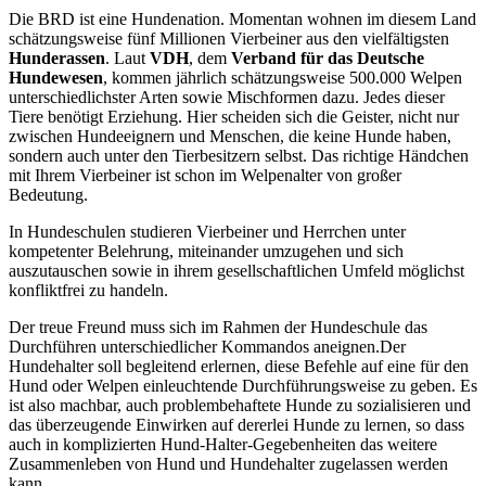
Die BRD ist eine Hundenation. Momentan wohnen im diesem Land
schätzungsweise fünf Millionen Vierbeiner aus den vielfältigsten
Hunderassen
. Laut
VDH
, dem
Verband für das Deutsche
Hundewesen
, kommen jährlich schätzungsweise 500.000 Welpen
unterschiedlichster Arten sowie Mischformen dazu. Jedes dieser
Tiere benötigt Erziehung. Hier scheiden sich die Geister, nicht nur
zwischen Hundeeignern und Menschen, die keine Hunde haben,
sondern auch unter den Tierbesitzern selbst. Das richtige Händchen
mit Ihrem Vierbeiner ist schon im Welpenalter von großer
Bedeutung.
In Hundeschulen studieren Vierbeiner und Herrchen unter
kompetenter Belehrung, miteinander umzugehen und sich
auszutauschen sowie in ihrem gesellschaftlichen Umfeld möglichst
konfliktfrei zu handeln.
Der treue Freund muss sich im Rahmen der Hundeschule das
Durchführen unterschiedlicher Kommandos aneignen.Der
Hundehalter soll begleitend erlernen, diese Befehle auf eine für den
Hund oder Welpen einleuchtende Durchführungsweise zu geben. Es
ist also machbar, auch problembehaftete Hunde zu sozialisieren und
das überzeugende Einwirken auf dererlei Hunde zu lernen, so dass
auch in komplizierten Hund-Halter-Gegebenheiten das weitere
Zusammenleben von Hund und Hundehalter zugelassen werden
kann.