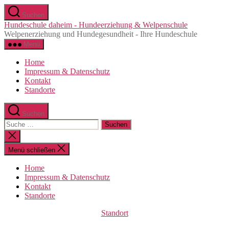
Direkt
Suchen
zum
Hundeschule daheim - Hundeerziehung & Welpenschule
Inhalt
Welpenerziehung und Hundegesundheit - Ihre Hundeschule
wechseln
Menü
Home
Impressum & Datenschutz
Kontakt
Standorte
Suchen
Suche
nach:
Suche
schließen
Menü schließen
Home
Impressum & Datenschutz
Kontakt
Standorte
Kategorien
Standort