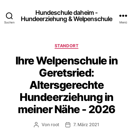
Hundeschule daheim -
Hundeerziehung & Welpenschule
Suchen
Menü
Kategorien
STANDORT
Ihre Welpenschule in
Geretsried:
Altersgerechte
Hundeerziehung in
meiner Nähe - 2026
Von
root
7. März 2021
Beitragsautor
Beitragsdatum