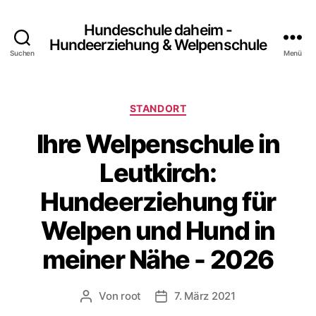
Hundeschule daheim -
Hundeerziehung & Welpenschule
Suchen
Menü
Kategorien
STANDORT
Ihre Welpenschule in
Leutkirch:
Hundeerziehung für
Welpen und Hund in
meiner Nähe - 2026
Von
root
7. März 2021
Beitragsautor
Beitragsdatum